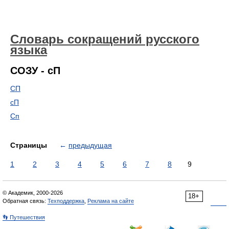
Словарь сокращений русского
языка
СОЗУ - сП
СП
сП
Сп
Страницы
←
предыдущая
1
2
3
4
5
6
7
8
9
© Академик, 2000-2026
18+
Обратная связь:
Техподдержка
,
Реклама на сайте
👣 Путешествия